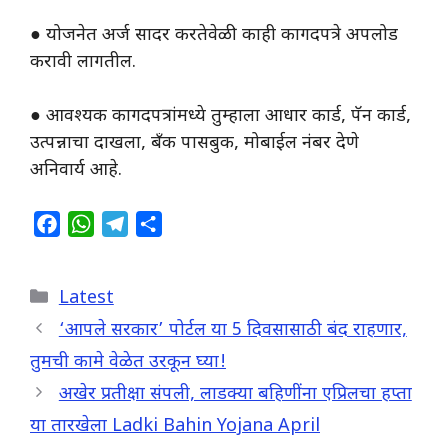
● योजनेत अर्ज सादर करतेवेळी काही कागदपत्रे अपलोड
करावी लागतील.
● आवश्यक कागदपत्रांमध्ये तुम्हाला आधार कार्ड, पॅन कार्ड,
उत्पन्नाचा दाखला, बँक पासबुक, मोबाईल नंबर देणे
अनिवार्य आहे.
F
W
T
S
a
h
e
h
c
a
l
a
Categories
Latest
e
t
e
r
b
s
g
e
‘आपले सरकार’ पोर्टल या 5 दिवसासाठी बंद राहणार,
o
A
r
तुमची कामे वेळेत उरकून घ्या!
o
p
a
अखेर प्रतीक्षा संपली, लाडक्या बहिणींना एप्रिलचा हप्ता
k
p
m
या तारखेला Ladki Bahin Yojana April