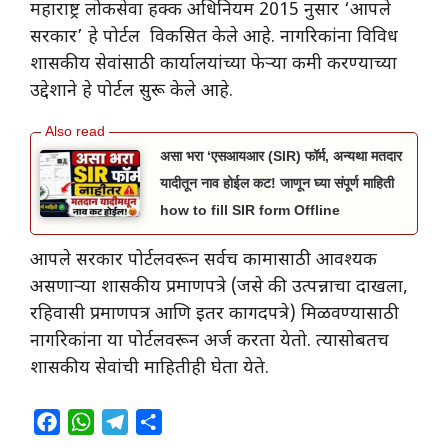
महाराष्ट्र लोकसेवा हक्क अधिनियम 2015 नुसार ‘आपले
सरकार’ हे पोर्टल विकसित केले आहे. नागरिकांना विविध
शासकीय सेवांसाठी कार्यालयांच्या फेऱ्या कमी करण्याच्या
उद्देशाने हे पोर्टल सुरू केले आहे.
असा भरा ‘एसआयआर (SIR) फॉर्म, अन्यथा मतदार
यादीतून नाव होईल कट! जाणून घ्या संपूर्ण माहिती
how to fill SIR form Offline
आपले सरकार पोर्टलवरून सर्वच कामासाठी आवश्यक
असणाऱ्या शासकीय प्रमाणपत्रे (जसे की उत्पन्नाचा दाखला,
रहिवासी प्रमाणपत्र आणि इतर कागदपत्रे) मिळवण्यासाठी
नागरिकांना या पोर्टलवरून अर्ज करता येतो. त्यासोबतच
शासकीय सेवांची माहितीही घेता येते.
F
W
T
S
a
h
e
h