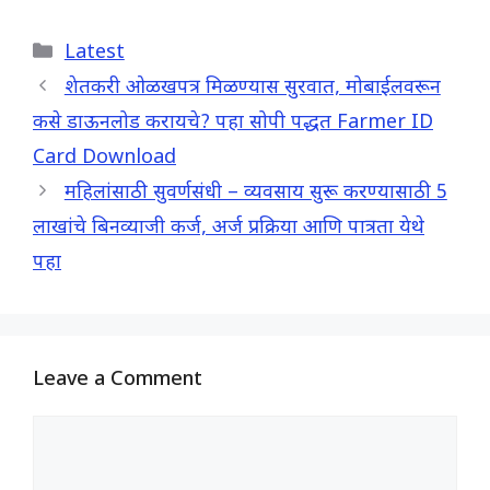
c
a
l
a
Categories
Latest
e
t
e
r
b
s
g
e
शेतकरी ओळखपत्र मिळण्यास सुरवात, मोबाईलवरून
o
A
r
कसे डाऊनलोड करायचे? पहा सोपी पद्धत Farmer ID
o
p
a
Card Download
k
p
m
महिलांसाठी सुवर्णसंधी – व्यवसाय सुरू करण्यासाठी 5
लाखांचे बिनव्याजी कर्ज, अर्ज प्रक्रिया आणि पात्रता येथे
पहा
Leave a Comment
Comment