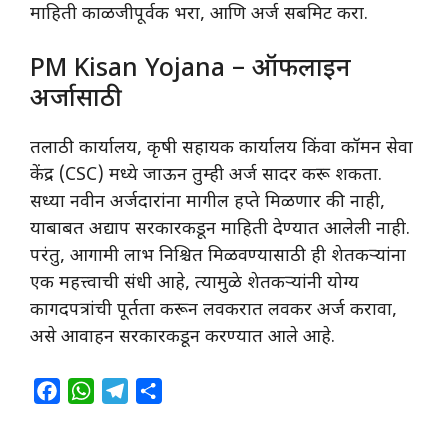
माहिती काळजीपूर्वक भरा, आणि अर्ज सबमिट करा.
PM Kisan Yojana – ऑफलाइन
अर्जासाठी
तलाठी कार्यालय, कृषी सहायक कार्यालय किंवा कॉमन सेवा
केंद्र (CSC) मध्ये जाऊन तुम्ही अर्ज सादर करू शकता.
सध्या नवीन अर्जदारांना मागील हप्ते मिळणार की नाही,
याबाबत अद्याप सरकारकडून माहिती देण्यात आलेली नाही.
परंतु, आगामी लाभ निश्चित मिळवण्यासाठी ही शेतकऱ्यांना
एक महत्त्वाची संधी आहे, त्यामुळे शेतकऱ्यांनी योग्य
कागदपत्रांची पूर्तता करून लवकरात लवकर अर्ज करावा,
असे आवाहन सरकारकडून करण्यात आले आहे.
F
W
T
S
a
h
e
h
c
a
l
a