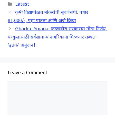
Categories
Latest
e
t
e
r
b
s
g
e
कृषी विद्यापीठात नोकरीची सुवर्णसंधी, पगार
o
A
r
81,000/-, पहा पात्रता आणि अर्ज प्रक्रिया
o
p
a
Gharkul Yojana: फडणवीस सरकारचा मोठा निर्णय,
k
p
m
घरकुलासाठी सर्वसामान्य नागरिकांना मिळणार तब्बल
‘इतकं’ अनुदान!
Leave a Comment
Comment