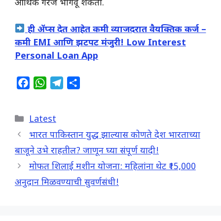
आर्थिक गरज भागवू शकता.
ही ॲप्स देत आहेत कमी व्याजदरात वैयक्तिक कर्ज –
कमी EMI आणि झटपट मंजुरी! Low Interest
Personal Loan App
F
W
T
S
a
h
e
h
c
a
l
a
Categories
Latest
e
t
e
r
b
s
g
e
भारत पाकिस्तान युद्ध झाल्यास कोणते देश भारताच्या
o
A
r
बाजूने उभे राहतील? जाणून घ्या संपूर्ण यादी!
o
p
a
मोफत शिलाई मशीन योजना: महिलांना थेट ₹15,000
k
p
m
अनुदान मिळवण्याची सुवर्णसंधी!