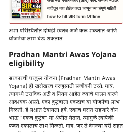
असा भरा ‘एसआयआर (SIR) फॉर्म, अन्यथा मतदार
यादीतून नाव होईल कट! जाणून घ्या संपूर्ण माहिती
how to fill SIR form Offline
अशा परिस्थितीत दोघेही स्वतंत्र अर्ज करू शकतात आणि
योजनेचा लाभ घेऊ शकतात.
Pradhan Mantri Awas Yojana
eligibility
सरकारची घरकुल योजना (Pradhan Mantri Awas
Yojana) ही खरोखरच गरजूंसाठी संजीवनी ठरते. मात्र,
त्यामध्ये ठराविक अटी व नियम आहेत ज्यांचे पालन करणे
आवश्यक असते. एका कुटुंबाला एकदाच या योजनेचा लाभ
मिळतो, हे लक्षात ठेवायला हवे. एकाच घरात राहणारे दोन
भाऊ “एकच कुटुंब” या श्रेणीत येतात, त्यामुळे त्यापैकी
फक्त एकालाच लाभ मिळतो. मात्र, जर ते वेगळ्या घरी राहत