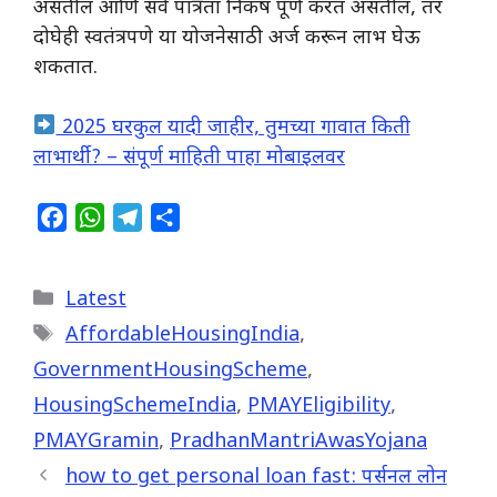
असतील आणि सर्व पात्रता निकष पूर्ण करत असतील, तर
दोघेही स्वतंत्रपणे या योजनेसाठी अर्ज करून लाभ घेऊ
शकतात.
2025 घरकुल यादी जाहीर, तुमच्या गावात किती
लाभार्थी? – संपूर्ण माहिती पाहा मोबाइलवर
F
W
T
S
a
h
e
h
c
a
l
a
Categories
Latest
e
t
e
r
Tags
b
s
g
e
AffordableHousingIndia
,
o
A
r
GovernmentHousingScheme
,
o
p
a
HousingSchemeIndia
,
PMAYEligibility
,
k
p
m
PMAYGramin
,
PradhanMantriAwasYojana
how to get personal loan fast: पर्सनल लोन