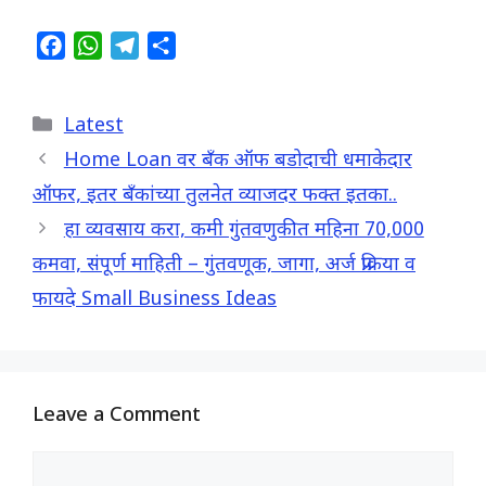
F
W
T
S
a
h
e
h
c
a
l
a
Categories
Latest
e
t
e
r
b
s
g
e
Home Loan वर बँक ऑफ बडोदाची धमाकेदार
o
A
r
ऑफर, इतर बँकांच्या तुलनेत व्याजदर फक्त इतका..
o
p
a
हा व्यवसाय करा, कमी गुंतवणुकीत महिना 70,000
k
p
m
कमवा, संपूर्ण माहिती – गुंतवणूक, जागा, अर्ज प्रक्रिया व
फायदे Small Business Ideas
Leave a Comment
Comment