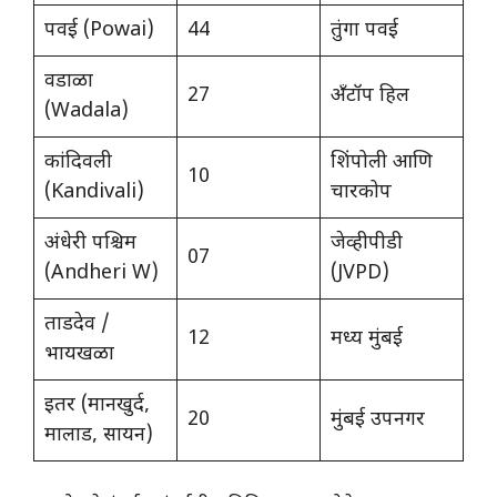
पवई (Powai)
44
तुंगा पवई
वडाळा
27
अँटॉप हिल
(Wadala)
कांदिवली
शिंपोली आणि
10
(Kandivali)
चारकोप
अंधेरी पश्चिम
जेव्हीपीडी
07
(Andheri W)
(JVPD)
ताडदेव /
12
मध्य मुंबई
भायखळा
इतर (मानखुर्द,
20
मुंबई उपनगर
मालाड, सायन)