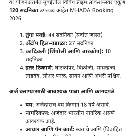
​या योजनेअंतर्गत मुंबईतील विविध प्राइम लोकेशन्सवर एकूण
120 सदनिका
उपलब्ध आहेत MHADA Booking
2026
तुंगा पवई:
44 सदनिका (सर्वात जास्त)
अँटॉप हिल-वडाळा:
27 सदनिका
कांदिवली (शिंपोली आणि चारकोप):
10
सदनिका
इतर ठिकाणे:
घाटकोपर, विक्रोळी, भायखळा,
ताडदेव, लोअर परळ, सायन आणि अंधेरी पश्चिम.
अर्ज करण्यासाठी आवश्यक पात्रता आणि कागदपत्रे
वय:
अर्जदाराचे वय किमान 18 वर्षे असावे.
नागरिकत्व:
अर्जदार भारतीय नागरिक असणे
आवश्यक आहे.
आधार आणि पॅन कार्ड:
स्वतःचे आणि (विवाहित