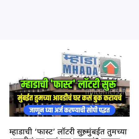
म्हाडाची ‘फास्ट’ लॉटरी सुरू; मुंबईत तुमच्या