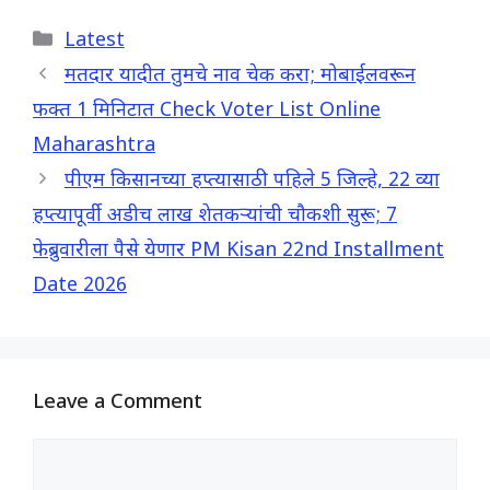
c
a
l
a
Categories
Latest
e
t
e
r
b
s
g
e
मतदार यादीत तुमचे नाव चेक करा; मोबाईलवरून
o
A
r
फक्त 1 मिनिटात Check Voter List Online
o
p
a
Maharashtra
k
p
m
पीएम किसानच्या हप्त्यासाठी पहिले 5 जिल्हे, 22 व्या
हप्त्यापूर्वी अडीच लाख शेतकऱ्यांची चौकशी सुरू; 7
फेब्रुवारीला पैसे येणार PM Kisan 22nd Installment
Date 2026
Leave a Comment
Comment