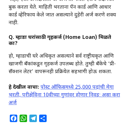
बुक करता येते. माहिती भरताना पॅन कार्ड आणि आधार
कार्ड व्हेरिफाय केले जात असल्याने दुहेरी अर्ज करणे शक्य
नाही.
Q. म्हाडा घरांसाठी गृहकर्ज (Home Loan) मिळते
का?
​हो, म्हाडाची घरे अधिकृत असल्याने सर्व राष्ट्रीयकृत आणि
खाजगी बँकांकडून गृहकर्ज उपलब्ध होते. तुम्ही बँकेचे ‘प्री-
सँक्शन लेटर’ वापरूनही प्रक्रियेत सहभागी होऊ शकता.
हे देखील वाचा:
पोस्ट ऑफिसमध्ये 25,000 पदांची मेगा
भरती, परीक्षेविना 10वीच्या गुणांवर होणार निवड; असा करा
अर्ज
F
W
T
S
a
h
e
h