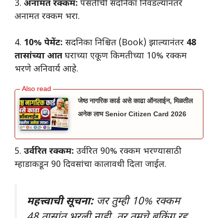
3.
अनामत रक्कम:
पसंतीची सदनिका निवडल्यानंतर
अनामत रक्कम भरा.
4.
10% पेमेंट:
सदनिका निश्चित (Book) झाल्यानंतर
48
तासांच्या आत
घराच्या एकूण किमतीच्या 10% रक्कम
भरणे अनिवार्य आहे.
जेष्ठ नागरिक कार्ड असे काढा ऑनलाईन, मिळतील
अनेक लाभ Senior Citizen Card 2026
5.
उर्वरित रक्कम:
उर्वरित 90% रक्कम भरण्यासाठी
म्हाडाकडून 90 दिवसांचा कालावधी दिला जाईल.
महत्त्वाची सूचना:
जर तुम्ही 10% रक्कम
48 तासांत भरली नाही, तर तुमचे बुकिंग रद्द