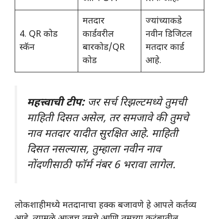
मतदार
ज्यांच्याकडे
4. QR कोड
कार्डवरील
नवीन डिजिटल
स्कॅन
बारकोड/QR
मतदार कार्ड
कोड
आहे.
महत्त्वाची टीप:
जर सर्च रिझल्टमध्ये तुमची
माहिती दिसत असेल, तर समजावे की तुमचे
नाव मतदार यादीत सुरक्षित आहे. माहिती
दिसत नसल्यास, तुम्हाला नवीन नाव
नोंदणीसाठी फॉर्म नंबर 6 भरावा लागेल.
लोकशाहीमध्ये मतदानाचा हक्क बजावणे हे आपले कर्तव्य
आहे. त्यामुळे आजच तुमचे आणि तुमच्या कुटुंबातील