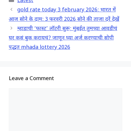
Latest
e
t
e
r
b
s
g
e
gold rate today 3 february 2026: भारत में
o
A
r
आज सोने के दाम: 3 फरवरी 2026 सोने की ताजा दरें देखें
o
p
a
म्हाडाची ‘फास्ट’ लॉटरी सुरू; मुंबईत तुमच्या आवडीचं
k
p
m
घर कसं बुक करायचं? जाणून घ्या अर्ज करण्याची सोपी
पद्धत mhada lottery 2026
Leave a Comment
Comment