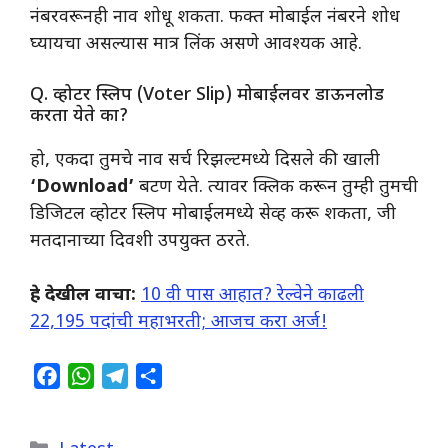
नंबरवरूनही नाव शोधू शकता. फक्त मोबाईल नंबरने शोध
घ्यायचा असल्यास मात्र लिंक असणे आवश्यक आहे.
​Q. व्होटर स्लिप (Voter Slip) मोबाईलवर डाऊनलोड
करता येते का?
​हो, एकदा तुमचे नाव सर्च रिझल्टमध्ये दिसले की खाली
‘Download’
बटण येते. त्यावर क्लिक करून तुम्ही तुमची
डिजिटल व्होटर स्लिप मोबाईलमध्ये सेव्ह करू शकता, जी
मतदानाच्या दिवशी उपयुक्त ठरते.
हे देखील वाचा:
10 वी पास आहात? रेल्वेने काढली
22,195 पदांची महाभरती; आजच करा अर्ज!
F
W
T
S
a
h
e
h
c
a
l
a
Categories