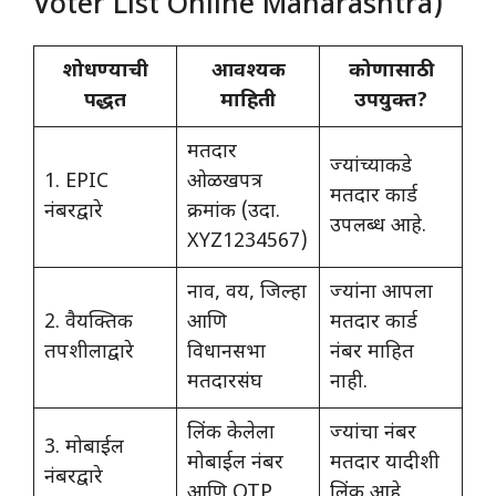
Voter List Online Maharashtra)
शोधण्याची
आवश्यक
कोणासाठी
पद्धत
माहिती
उपयुक्त?
मतदार
ज्यांच्याकडे
1. EPIC
ओळखपत्र
मतदार कार्ड
नंबरद्वारे
क्रमांक (उदा.
उपलब्ध आहे.
XYZ1234567)
नाव, वय, जिल्हा
ज्यांना आपला
2. वैयक्तिक
आणि
मतदार कार्ड
तपशीलाद्वारे
विधानसभा
नंबर माहित
मतदारसंघ
नाही.
लिंक केलेला
ज्यांचा नंबर
3. मोबाईल
मोबाईल नंबर
मतदार यादीशी
नंबरद्वारे
आणि OTP
लिंक आहे.