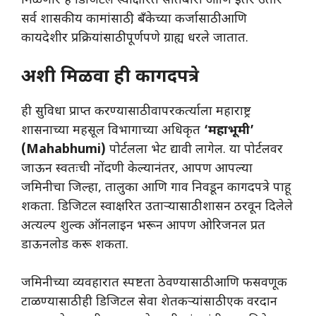
मिळणारे हे डिजिटल स्वाक्षरित सातबारा आणि इतर उतारे
सर्व शासकीय कामांसाठी, बँकेच्या कर्जासाठी आणि
कायदेशीर प्रक्रियांसाठी पूर्णपणे ग्राह्य धरले जातात.
अशी मिळवा ही कागदपत्रे
​ही सुविधा प्राप्त करण्यासाठी वापरकर्त्याला महाराष्ट्र
शासनाच्या महसूल विभागाच्या अधिकृत
‘महाभूमी’
(Mahabhumi)
पोर्टलला भेट द्यावी लागेल. या पोर्टलवर
जाऊन स्वतःची नोंदणी केल्यानंतर, आपण आपल्या
जमिनीचा जिल्हा, तालुका आणि गाव निवडून कागदपत्रे पाहू
शकता. डिजिटल स्वाक्षरित उताऱ्यासाठी शासन ठरवून दिलेले
अत्यल्प शुल्क ऑनलाइन भरून आपण ओरिजनल प्रत
डाऊनलोड करू शकता.
​जमिनीच्या व्यवहारात स्पष्टता ठेवण्यासाठी आणि फसवणूक
टाळण्यासाठी ही डिजिटल सेवा शेतकऱ्यांसाठी एक वरदान