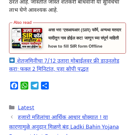
ठरत आहे. जास्तीत जास्त शेतकरी बांधवांनी या सुविधेचा
लाभ घेणे आवश्यक आहे.
असा भरा ‘एसआयआर (SIR) फॉर्म, अन्यथा मतदार
यादीतून नाव होईल कट! जाणून घ्या संपूर्ण माहिती
how to fill SIR form Offline
शेतजमिनीचा 7/12 उतारा मोबाईलवर फ्री डाउनलोड
करा; फक्त 2 मिनिटांत, पहा सोपी पद्धत
F
W
T
S
a
h
e
h
c
a
l
a
Categories
Latest
e
t
e
r
b
s
g
e
हजारो महिलांचा आर्थिक आधार धोक्यात ! या
o
A
r
कारणामुळे अनुदान मिळणे बंद Ladki Bahin Yojana
o
p
a