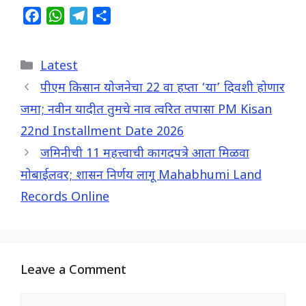
F
W
T
S
a
h
e
h
c
a
l
a
Categories
Latest
e
t
e
r
b
s
g
e
पीएम किसान योजनेचा 22 वा हप्ता ‘या’ दिवशी होणार
o
A
r
जमा; नवीन यादीत तुमचे नाव त्वरित तपासा PM Kisan
o
p
a
22nd Installment Date 2026
k
p
m
जमिनीची 11 महत्त्वाची कागदपत्रे आता मिळवा
मोबाईलवर; शासन निर्णय लागू Mahabhumi Land
Records Online
Leave a Comment
Comment