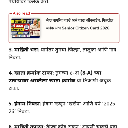
पर्यायावर क्लिक करा.
जेष्ठ नागरिक कार्ड असे काढा ऑनलाईन, मिळतील
अनेक लाभ Senior Citizen Card 2026
3. माहिती भरा:
यानंतर तुमचा जिल्हा, तालुका आणि गाव
निवडा.
4. खाता क्रमांक टाका:
तुमच्या
८-अ (8-A) च्या
उताऱ्यावर असलेला खाता क्रमांक
या ठिकाणी अचूक
टाका.
5. हंगाम निवडा:
हंगाम म्हणून ‘खरीप’ आणि वर्ष ‘2025-
26’ निवडा.
6. माहिती तपासा:
कॅप्चा कोड टाकून ‘आपली चावडी पहा’