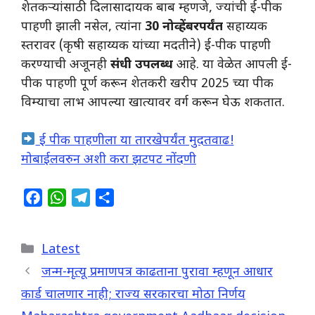
शेतकऱ्यांसाठी दिलासादायक बाब म्हणजे, ज्यांची ई-पीक
पाहणी झाली नसेल, त्यांना
30 नोव्हेंबरपर्यंत
सहाय्यक
स्तरावर (कृषी सहाय्यक यांच्या मदतीने) ई-पीक पाहणी
करण्याची अजूनही
संधी उपलब्ध
आहे. या वेळेत आपली ई-
पीक पाहणी पूर्ण करून शेतकरी खरीप 2025 च्या पीक
विम्याचा लाभ आपल्या खात्यावर वर्ग करून घेऊ शकतात.
ई पीक पाहणीला या तारखेपर्यंत मुदतवाढ!
मोबाईलवरुन अशी करा झटपट नोंदणी
F
W
T
S
a
h
e
h
c
a
l
a
Categories
Latest
e
t
e
r
b
s
g
e
जन्म-मृत्यू प्रमाणपत्र काढताना पुरावा म्हणून आधार
o
A
r
कार्ड चालणार नाही; राज्य सरकारचा मोठा निर्णय
o
p
a