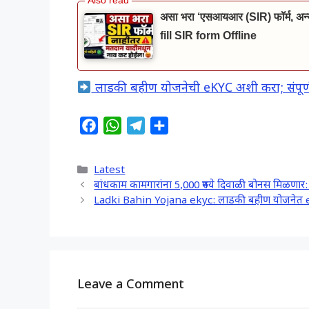
असा भरा ‘एसआयआर (SIR) फॉर्म, अन्यथ
fill SIR form Offline
लाडकी बहीण योजनेची eKYC अशी करा; संपूर्ण प्
F
W
T
S
a
h
e
h
c
a
l
a
Categories
Latest
e
t
e
r
बांधकाम कामगारांना 5,000 रुपये दिवाळी बोनस मि
b
s
g
e
Ladki Bahin Yojana ekyc: लाडकी बहीण योजनेत e 
o
A
r
o
p
a
k
p
m
Leave a Comment