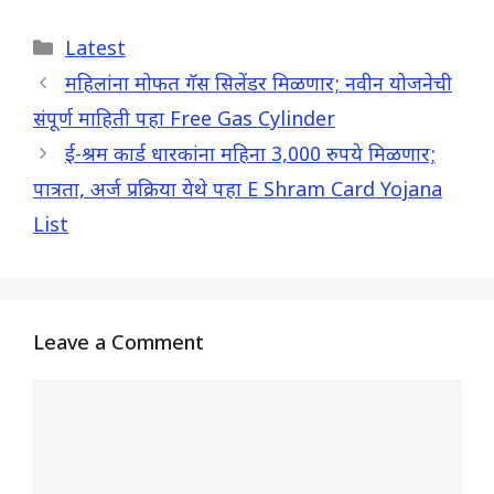
c
a
l
a
Categories
Latest
e
t
e
r
b
s
g
e
महिलांना मोफत गॅस सिलेंडर मिळणार; नवीन योजनेची
o
A
r
संपूर्ण माहिती पहा Free Gas Cylinder
o
p
a
ई-श्रम कार्ड धारकांना महिना 3,000 रुपये मिळणार;
k
p
m
पात्रता, अर्ज प्रक्रिया येथे पहा E Shram Card Yojana
List
Leave a Comment
Comment