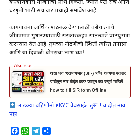
कल्याणकारी योजनांचा लाभ मिळतो, ज्यात पेटी संच आणि
घरगुती भांडी संच वाटपाचाही समावेश आहे.
कामगारांना आर्थिक पाठबळ देण्यासाठी तसेच त्यांचे
जीवनमान सुधारण्यासाठी सरकारकडून सातत्याने पाठपुरावा
करण्यात येत आहे. तुमच्या नोंदणीची स्थिती त्वरित तपासा
आणि या दिवाळी बोनसचा लाभ घ्या!
असा भरा ‘एसआयआर (SIR) फॉर्म, अन्यथा मतदार
यादीतून नाव होईल कट! जाणून घ्या संपूर्ण माहिती
how to fill SIR form Offline
लाडक्या बहिणींनो eKYC वेबसाईट सुरू ! यादीत नाव
पहा
F
W
T
S
a
h
e
h