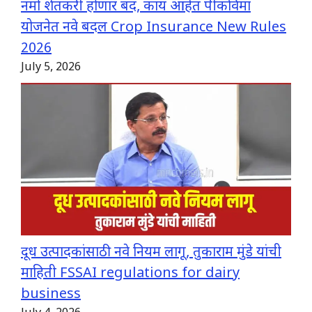
नमो शेतकरी होणार बंद, काय आहेत पीकविमा
योजनेत नवे बदल Crop Insurance New Rules
2026
July 5, 2026
दूध उत्पादकांसाठी नवे नियम लागू, तुकाराम मुंडे यांची
माहिती FSSAI regulations for dairy
business