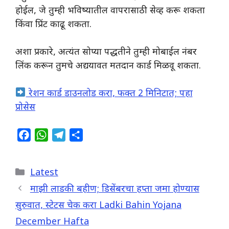
होईल, जे तुम्ही भविष्यातील वापरासाठी सेव्ह करू शकता
किंवा प्रिंट काढू शकता.
अशा प्रकारे, अत्यंत सोप्या पद्धतीने तुम्ही मोबाईल नंबर
लिंक करून तुमचे अद्ययावत मतदान कार्ड मिळवू शकता.
रेशन कार्ड डाउनलोड करा, फक्त 2 मिनिटात; पहा
प्रोसेस
F
W
T
S
a
h
e
h
c
a
l
a
Categories
Latest
e
t
e
r
b
s
g
e
माझी लाडकी बहीण; डिसेंबरचा हप्ता जमा होण्यास
o
A
r
सुरुवात, स्टेटस चेक करा Ladki Bahin Yojana
o
p
a
December Hafta
k
p
m