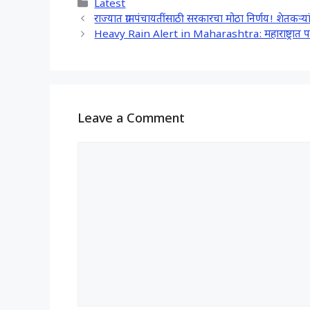
Categories
Latest
e
t
e
r
राज्यात ग्रामपंचायतींसाठी सरकारचा मोठा निर्णय! शेतकऱ्
b
s
g
e
Heavy Rain Alert in Maharashtra: महाराष्ट्रात पाव
o
A
r
o
p
a
k
p
m
Leave a Comment
Comment