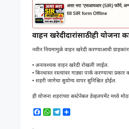
असा भरा ‘एसआयआर (SIR) फॉर्म, अन्यथ
fill SIR form Offline
वाहन खरेदीदारांसाठी ही योजना
नवीन नियमामुळे वाहन खरेदी करण्याआधी ग्राहकांना 
• अनावश्यक वाहन खरेदी रोखली जाईल.
• बिनधास्त रस्त्यांवर गाड्या पार्क करण्याचा प्रकार
• शहरी जागेचा सुयोग्य वापर सुनिश्चित होईल.
ही योजना शहरांच्या सस्टेनेबल डेव्हलपमेंट मध्ये म
F
W
T
S
a
h
e
h
c
a
l
a