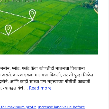
 प्लॉट, फ्लॅट किंवा कोणतीही मालमत्ता विकताना
छा असते. कारण एकदा मालमत्ता विकली, तर ती पुन्हा मिळेल
्धतीने, आणि काही साध्या पण महत्त्वाच्या गोष्टींची काळजी
, त्याबद्दल येथे …
Read more
d for maximum profit
,
Increase land value before