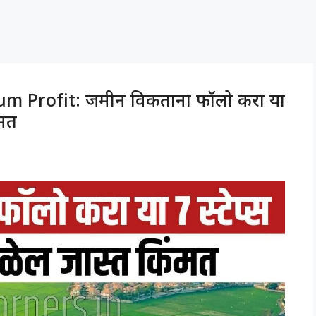
m Profit: जमीन विकताना फॉलो करा या
ंमत