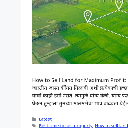
How to Sell Land for Maximum Profit: जमीन,
जास्तीत जास्त कींमत मिळावी अशी प्रत्येकाची इच्
याची काही हमी नसते. त्यामुळे योग्य वेळी, योग्य पद
घेऊन तुम्हाला तुमच्या मालमत्तेचा भाव वाढवता येईल
Categories
Latest
Tags
Best time to sell property
,
How to sell lan