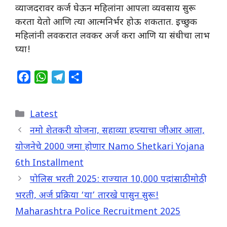
व्याजदरावर कर्ज घेऊन महिलांना आपला व्यवसाय सुरू
करता येतो आणि त्या आत्मनिर्भर होऊ शकतात. इच्छुक
महिलांनी लवकरात लवकर अर्ज करा आणि या संधीचा लाभ
घ्या!
F
W
T
S
a
h
e
h
c
a
l
a
Categories
Latest
e
t
e
r
b
s
g
e
नमो शेतकरी योजना, सहाव्या हप्त्याचा जीआर आला,
o
A
r
योजनेचे 2000 जमा होणार Namo Shetkari Yojana
o
p
a
6th Installment
k
p
m
पोलिस भरती 2025: राज्यात 10,000 पदांसाठी मोठी
भरती, अर्ज प्रक्रिया ‘या’ तारखे पासुन सुरू!
Maharashtra Police Recruitment 2025