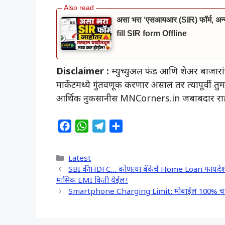
असा भरा ‘एसआयआर (SIR) फॉर्म, अन्यथ
fill SIR form Offline
Disclaimer :
म्युच्युअल फंड आणि शेअर बाजार
मार्केटमध्ये गुंतवणूक करणार असाल तर त्यापूर्वी त
आर्थिक नुकसानीस MNCorners.in जबाबदार राह
F
W
T
S
a
h
e
h
c
a
l
a
Categories
Latest
e
t
e
r
SBI की HDFC… कोणत्या बँकेचे Home Loan फायदेशीर
b
s
g
e
मासिक EMI किती येईल!
o
A
r
Smartphone Charging Limit: मोबाईल 100% चार्ज करणं
o
p
a
k
p
m