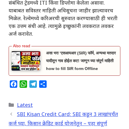
संबंधित ट्रेडमध्ये ITI किंवा डिप्लोमा केलेला असावा.
याबाबत सविस्तर माहिती अधिसूचना जाहीर झाल्यावरच
मिळेल. रेल्वेमध्ये करिअरची सुरुवात करण्यासाठी ही भरती
एक उत्तम संधी आहे. त्यामुळे इच्छुकांनी लवकरात लवकर
अर्ज करावेत.
असा भरा ‘एसआयआर (SIR) फॉर्म, अन्यथा मतदार
यादीतून नाव होईल कट! जाणून घ्या संपूर्ण माहिती
how to fill SIR form Offline
F
W
T
S
a
h
e
h
c
a
l
a
Categories
Latest
e
t
e
r
b
s
g
e
SBI Kisan Credit Card: SBI कडून 3 लाखांपर्यंत
o
A
r
कर्ज घ्या, किसान क्रेडिट कार्ड योजनेतून – पहा संपूर्ण
o
p
a