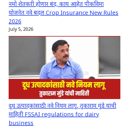
नमो शेतकरी होणार बंद, काय आहेत पीकविमा
योजनेत नवे बदल Crop Insurance New Rules
2026
July 5, 2026
दूध उत्पादकांसाठी नवे नियम लागू, तुकाराम मुंडे यांची
माहिती FSSAI regulations for dairy
business