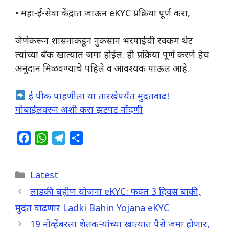
• महा-ई-सेवा केंद्रात जाऊन eKYC प्रक्रिया पूर्ण करा,
जेणेकरून शासनाकडून नुकसान भरपाईची रक्कम थेट
त्यांच्या बँक खात्यात जमा होईल. ही प्रक्रिया पूर्ण करणे हेच
अनुदान मिळवण्याचे पहिले व आवश्यक पाऊल आहे.
ई पीक पाहणीला या तारखेपर्यंत मुदतवाढ!
मोबाईलवरुन अशी करा झटपट नोंदणी
F
W
T
S
a
h
e
h
c
a
l
a
Categories
Latest
e
t
e
r
b
s
g
e
लाडकी बहीण योजना eKYC: फक्त 3 दिवस बाकी,
o
A
r
मुदत वाढणार Ladki Bahin Yojana eKYC
o
p
a
19 नोव्हेंबरला शेतकऱ्यांच्या खात्यात पैसे जमा होणार,