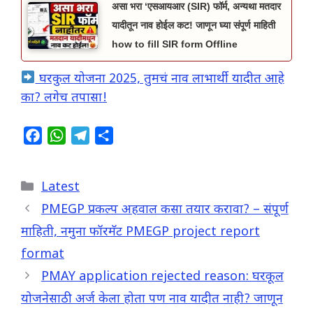
असा भरा ‘एसआयआर (SIR) फॉर्म, अन्यथा मतदार
यादीतून नाव होईल कट! जाणून घ्या संपूर्ण माहिती
how to fill SIR form Offline
घरकुल योजना 2025, तुमचं नाव लाभार्थी यादीत आहे
का? लगेच तपासा!
F
W
T
S
a
h
e
h
c
a
l
a
Categories
Latest
e
t
e
r
b
s
g
e
PMEGP प्रकल्प अहवाल कसा तयार करावा? – संपूर्ण
o
A
r
माहिती, नमुना फॉरमॅट PMEGP project report
o
p
a
format
k
p
m
PMAY application rejected reason: घरकूल
योजनेसाठी अर्ज केला होता पण नाव यादीत नाही? जाणून