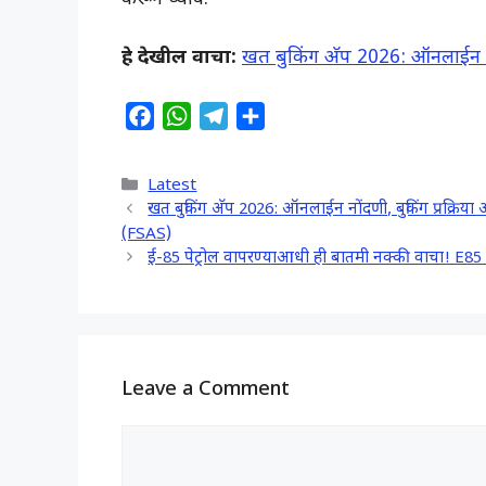
हे देखील वाचा:
खत बुकिंग अ‍ॅप 2026: ऑनलाईन नोंद
F
W
T
S
a
h
e
h
c
a
l
a
Categories
Latest
e
t
e
r
खत बुकिंग अ‍ॅप 2026: ऑनलाईन नोंदणी, बुकिंग प्रक्र
b
s
g
e
(FSAS)
o
A
r
ई-85 पेट्रोल वापरण्याआधी ही बातमी नक्की वाचा! 
o
p
a
k
p
m
Leave a Comment
Comment