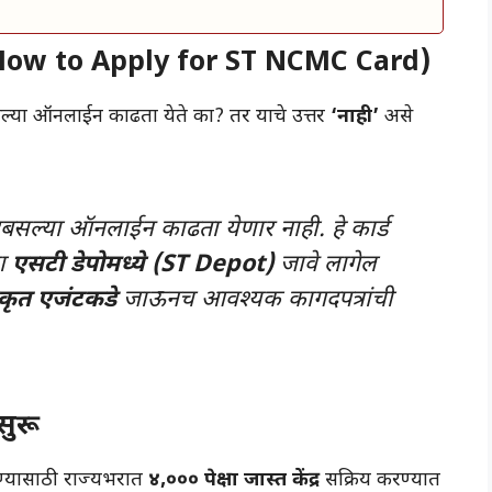
? (How to Apply for ST NCMC Card)
रबसल्या ऑनलाईन काढता येते का? तर याचे उत्तर
‘नाही’
असे
ला घरबसल्या ऑनलाईन काढता येणार नाही. हे कार्ड
या
एसटी डेपोमध्ये (ST Depot)
जावे लागेल
कृत एजंटकडे
जाऊनच आवश्यक कागदपत्रांची
सुरू
ळण्यासाठी राज्यभरात
४,००० पेक्षा जास्त केंद्र
सक्रिय करण्यात