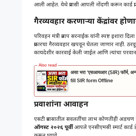
आली आहेत. येथे प्रवासी आपली नोंदणी करून कार्ड प्
​गैरव्यवहार करणाऱ्या केंद्रांवर 
​परिवहन मंत्री प्रताप सरनाईक यांनी स्पष्ट इशारा द
प्रकारचा गैरव्यवहार खपवून घेतला जाणार नाही. ठरवून 
कायदेशीर कारवाई केली जाईल आणि त्यांचा परवाना 
असा भरा ‘एसआयआर (SIR) फॉर्म, अन्यथ
fill SIR form Offline
​प्रवाशांना आवाहन
​एसटी प्रवासातील सवलतींचा लाभ कोणतीही अडचण न ये
ऑगस्ट २०२६ पूर्वी
आपले एनसीएमसी स्मार्ट कार्ड डे
करून घ्यावे.