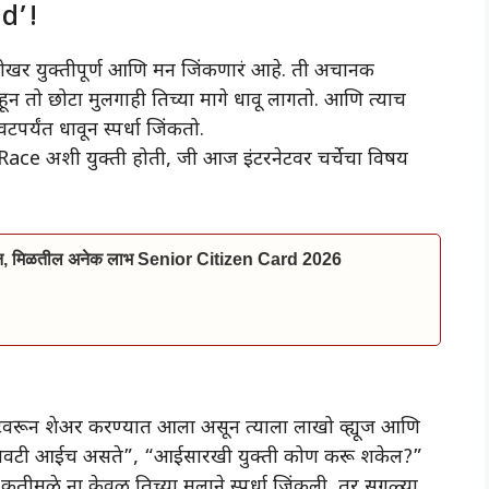
ad’!
खरोखर युक्तीपूर्ण आणि मन जिंकणारं आहे. ती अचानक
 तो छोटा मुलगाही तिच्या मागे धावू लागतो. आणि त्याच
टपर्यंत धावून स्पर्धा जिंकतो.
 अशी युक्ती होती, जी आज इंटरनेटवर चर्चेचा विषय
ाईन, मिळतील अनेक लाभ Senior Citizen Card 2026
ंटवरून शेअर करण्यात आला असून त्याला लाखो व्ह्यूज आणि
आई शेवटी आईच असते”, “आईसारखी युक्ती कोण करू शकेल?”
ृतीमुळे ना केवळ तिच्या मुलाने स्पर्धा जिंकली, तर सगळ्या