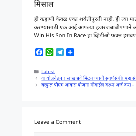
मिसाल
ही कहाणी केवळ एका शर्यतीपुरती नाही. ही त्या मात
करण्यासाठी एक आई आपल्या हजरजबाबीपणाने आण
Win His Son In Race हा व्हिडीओ फक्त हसवणारा 
F
W
T
S
a
h
e
h
c
a
l
a
Categories
Latest
e
t
e
r
या योजनेतून 1 लाख रुपये मिळवण्याची सुवर्णसंधी! पहा 
b
s
g
e
घरकुल पीएम आवास योजना मोबाईल वरून अर्ज करा – स
o
A
r
o
p
a
k
p
m
Leave a Comment