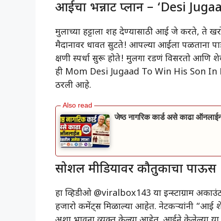
आईचा भन्नाट प्लान – ‘Desi Juga
मुलाच्या हट्टाला शह देण्यासाठी आई जे करते, ते 
मैदानावर धावत सुटते! आपल्या आईला पळताना पाहून
क्षणी स्पर्धा सुरू होते! मुलगा रडणं विसरतो आणि शेव
ही Mom Desi Jugaad To Win His Son In Race
ठरली आहे.
जेष्ठ नागरिक कार्ड असे काढा ऑनल
सोशल मीडियावर कौतुकाचा पाऊस
हा व्हिडीओ @viralbox143 या इन्स्टाग्राम अकाउ
हजारो कमेंट्स मिळाल्या आहेत. नेटकऱ्यांनी “
अशा भावना व्यक्त केल्या आहेत. आईने केलेल्या या क