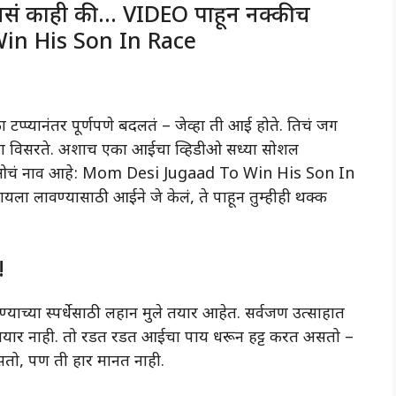
 असं काही की… VIDEO पाहून नक्कीच
in His Son In Race
का टप्प्यानंतर पूर्णपणे बदलतं – जेव्हा ती आई होते. तिचं जग
वतःला विसरते. अशाच एका आईचा व्हिडीओ सध्या सोशल
िडीओचं नाव आहे: Mom Desi Jugaad To Win His Son In
यला लावण्यासाठी आईने जे केलं, ते पाहून तुम्हीही थक्क
!
ाच्या स्पर्धेसाठी लहान मुले तयार आहेत. सर्वजण उत्साहात
ल तयार नाही. तो रडत रडत आईचा पाय धरून हट्ट करत असतो –
तो, पण ती हार मानत नाही.