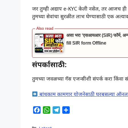
जर तुम्ही अद्याप e-KYC केली नसेल, तर आजच ही प्र
तुमच्या सेवांचा सुरळीत लाभ घेण्यासाठी एक अत्
असा भरा ‘एसआयआर (SIR) फॉर्म, अन्यथ
fill SIR form Offline
संपर्कासाठी:
तुमच्या जवळच्या गॅस एजन्सीशी संपर्क करा किंवा
बांधकाम कामगार योजनेसाठी घरबसल्या ऑनल
F
W
T
S
a
h
e
h
c
a
l
a