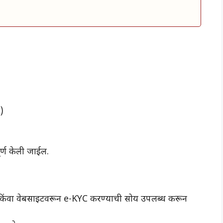
)
पूर्ण केली जाईल.
ॲप किंवा वेबसाइटवरून e-KYC करण्याची सोय उपलब्ध करून