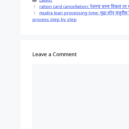
Categories
Latest
e
t
e
r
ration card cancellation: रेशनचं धान्य विकलं तर थेट
b
s
g
e
mudra loan processing time: मुद्रा लोन मंजुर
o
A
r
process step by step
o
p
a
k
p
m
Leave a Comment
Comment