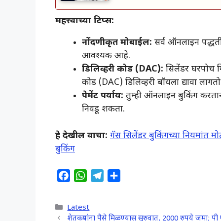
महत्त्वाच्या टिप्स:
नोंदणीकृत मोबाईल:
सर्व ऑनलाइन पद्धती
आवश्यक आहे.
डिलिव्हरी कोड (DAC):
सिलेंडर घरपोच म
कोड (DAC) डिलिव्हरी बॉयला द्यावा लागतो
पेमेंट पर्याय:
तुम्ही ऑनलाइन बुकिंग करतान
निवडू शकता.
हे देखील वाचा:
गॅस सिलेंडर बुकिंगच्या नियमांत
बुकिंग
F
W
T
S
a
h
e
h
c
a
l
a
Categories
Latest
e
t
e
r
शेतकऱ्यांना पैसे मिळण्यास सुरुवात, 2000 रुपये जम