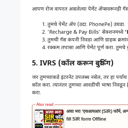
​आपण रोज वापरत असलेल्या पेमेंट ॲप्सवरूनही गॅ
​तुमचे पेमेंट ॲप (उदा. PhonePe) उघडा.
​‘Recharge & Pay Bills’ सेक्शनमध्ये
‘
​तुमची गॅस कंपनी निवडा आणि ग्राहक क
​रक्कम तपासा आणि पेमेंट पूर्ण करा. तुम
5. IVRS (कॉल करून बुकिंग)
​जर तुमच्याकडे इंटरनेट उपलब्ध नसेल, तर हा पर्या
कॉल करा. त्यानंतर तुमच्या आवडीची भाषा निवडून (म
करा.
असा भरा ‘एसआयआर (SIR) फॉर्म, अन्यथ
fill SIR form Offline