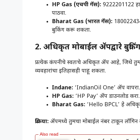
HP Gas (एचपी गॅस):
9222201122 हा नं
पाठवा.
Bharat Gas (भारत गॅस):
1800224344 
बुकिंग करू शकता.
2. अधिकृत मोबाईल ॲपद्वारे बुक
​प्रत्येक कंपनीचे स्वतःचे अधिकृत ॲप आहे, जिथे 
व्यवहारांचा इतिहासही पाहू शकता.
Indane:
‘IndianOil One’ ॲप वापरा.
HP Gas:
‘HP Pay’ ॲप डाउनलोड करा.
Bharat Gas:
‘Hello BPCL’ हे अधिक
प्रक्रिया:
ॲपमध्ये तुमचा मोबाईल नंबर टाकून लॉगिन