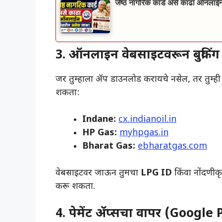
जेष्ठ नागरिक कार्ड असे काढा ऑनल
3. ऑनलाइन वेबसाइटवरून बुकिंग
​जर तुम्हाला ॲप डाउनलोड करायचे नसेल, तर तुम्ही
शकता:
Indane:
cx.indianoil.in
HP Gas:
myhpgas.in
Bharat Gas:
ebharatgas.com
​वेबसाइटवर जाऊन तुमचा
LPG ID
किंवा नोंदणीकृ
करू शकता.
4. पेमेंट ॲप्सचा वापर (Googl