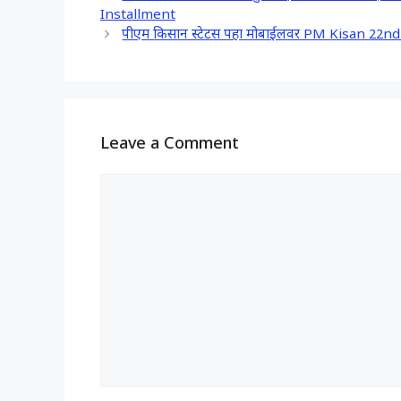
b
s
g
e
Installment
o
A
r
पीएम किसान स्टेटस पहा मोबाईलवर PM Kisan 22n
o
p
a
k
p
m
Leave a Comment
Comment