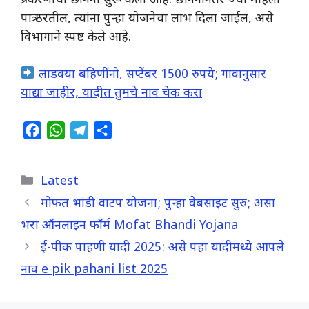
प्रकरणांची छाननी सुरू केली आहे. छाननीनंतर ज्या महिला
पात्र ठरतील, त्यांना पुन्हा योजनेचा लाभ दिला जाईल, असे
विभागाने स्पष्ट केले आहे.
लाडक्या बहिणींनो, सप्टेंबर 1500 रुपये; गावानुसार
याद्या जाहीर, यादीत तुमचे नाव चेक करा
F
W
T
S
a
h
e
h
c
a
l
a
Categories
Latest
e
t
e
r
b
s
g
e
मोफत भांडी वाटप योजना; पुन्हा वेबसाइट सुरु; असा
o
A
r
भरा ऑनलाइन फॉर्म Mofat Bhandi Yojana
o
p
a
ई-पीक पाहणी यादी 2025: असे पहा यादीमध्ये आपले
k
p
m
नाव e pik pahani list 2025