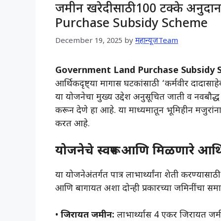
जमीन खरेदीसाठी 100 टक्के अनुद
Purchase Subsidy Scheme
December 19, 2025
by
महान्यूजTeam
Government Land Purchase Subsidy 
आर्थिकदृष्ट्या मागास घटकांसाठी ‘कर्मवीर दादा
या योजनेचा मुख्य उद्देश अनुसूचित जाती व नवबौद्ध प
करून देणे हा आहे. या माध्यमातून भूमिहीन मजुरांन
करत आहे.
योजनेचे स्वरूप आणि मिळणारे आर्
​या योजनेअंतर्गत पात्र लाभार्थ्यांना शेती करण्यास
आणि बागायत अशा दोन्ही प्रकारच्या जमिनींचा सम
• ​
जिरायत जमीन:
लाभार्थ्यास 4 एकर जिरायत जमी