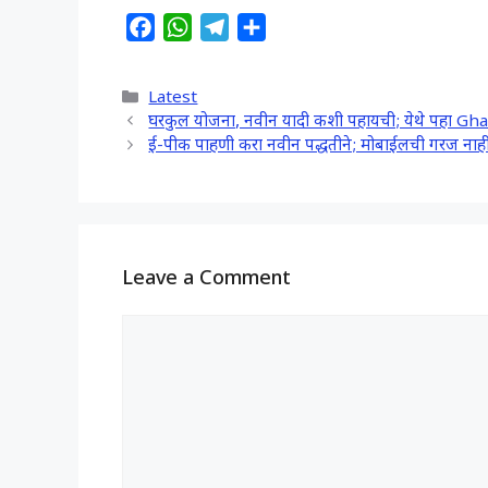
F
W
T
S
a
h
e
h
c
a
l
a
Categories
Latest
e
t
e
r
घरकुल योजना, नवीन यादी कशी पहायची; येथे पहा 
b
s
g
e
ई-पीक पाहणी करा नवीन पद्धतीने; मोबाईलची गरज 
o
A
r
o
p
a
k
p
m
Leave a Comment
Comment