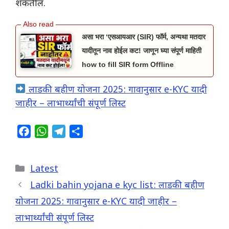
शकतील.
असा भरा ‘एसआयआर (SIR) फॉर्म, अन्यथा मतदार
यादीतून नाव होईल कट! जाणून घ्या संपूर्ण माहिती
how to fill SIR form Offline
लाडकी बहीण योजना 2025: गावानुसार e-KYC यादी
जाहीर – लाभार्थ्यांची संपूर्ण लिस्ट
F
W
T
S
a
h
e
h
c
a
l
a
Categories
Latest
e
t
e
r
b
s
g
e
Ladki bahin yojana e kyc list: लाडकी बहीण
o
A
r
योजना 2025: गावानुसार e-KYC यादी जाहीर –
o
p
a
लाभार्थ्यांची संपूर्ण लिस्ट
k
p
m