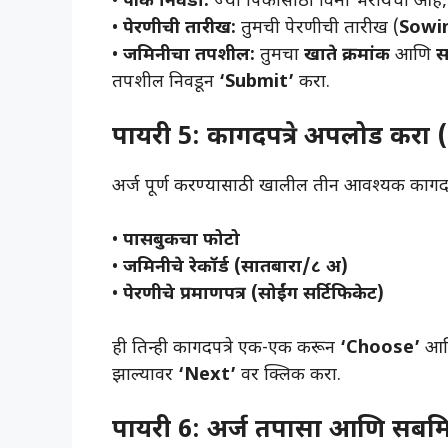
• ​
पीक निवडा:
ज्या पिकासाठी विमा भरायचा आहे, 
• ​
पेरणीची तारीख:
तुमची पेरणीची तारीख (
Sowi
• ​
जमिनीचा तपशील:
तुमचा
खाते क्रमांक
आणि
सर
तपशील निवडून
‘Submit’
करा.
पायरी 5: कागदपत्रे अपलोड क
​अर्ज पूर्ण करण्यासाठी खालील तीन आवश्यक काग
• ​
पासबुकचा फोटो
• ​
जमिनीचे रेकॉर्ड (सातबारा/८ अ)
• ​
पेरणीचे प्रमाणपत्र (सोईंग सर्टिफिकेट)
ही तिन्ही कागदपत्रे एक-एक करून
‘Choose’
आ
झाल्यावर
‘Next’
वर क्लिक करा.
पायरी 6: अर्ज तपासा आणि सब