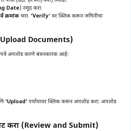
ते पीक (उदा. हरभरा/चना) निवडा.
ng Date
) नमूद करा.
्वे क्रमांक
भरा.
‘Verify’
वर क्लिक करून जमिनीचा
रा (Upload Documents)
दपत्रे अपलोड करणे बंधनकारक आहे:
णि
‘Upload’
पर्यायावर क्लिक करून अपलोड करा. अपलोड
मिट करा (Review and Submit)