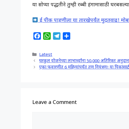
या सोप्या पद्धतीने तुम्ही रब्बी हंगामासाठी घरबसल
ई पीक पाहणीला या तारखेपर्यंत मुदतवाढ! मो
F
W
T
S
a
h
e
h
c
a
l
a
Categories
Latest
e
t
e
r
घरकुल योजनेच्या लाभार्थ्यांना 50,000 अतिरिक्त अनु
b
s
g
e
एका फवारणीत 6 महिन्यांपर्यंत तण नियंत्रण! या पिका
o
A
r
o
p
a
k
p
m
Leave a Comment
Comment