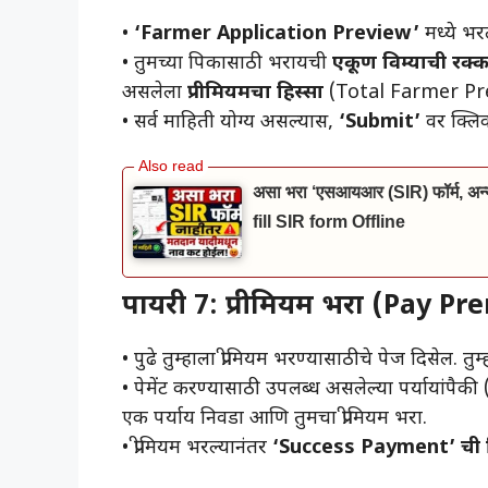
• ​
‘Farmer Application Preview’
मध्ये भरल
• ​तुमच्या पिकासाठी भरायची
एकूण विम्याची रक्
असलेला
प्रीमियमचा हिस्सा
(Total Farmer Pr
• ​सर्व माहिती योग्य असल्यास,
‘Submit’
वर क्लि
असा भरा ‘एसआयआर (SIR) फॉर्म, अन्यथ
fill SIR form Offline
पायरी 7: प्रीमियम भरा (Pay P
• ​पुढे तुम्हाला प्रीमियम भरण्यासाठीचे पेज दिसेल.
• ​पेमेंट करण्यासाठी उपलब्ध असलेल्या पर्यायांपैक
एक पर्याय निवडा आणि तुमचा प्रीमियम भरा.
• ​प्रीमियम भरल्यानंतर
‘Success Payment’ ची स