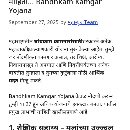
माहिती… Bandhkam Kamgar
Yojana
September 27, 2025
by
महान्यूजTeam
महाराष्ट्रातील
बांधकाम कामगारांसाठी
सरकारने अनेक
महत्त्वाकांक्षी कल्याणकारी योजना सुरू केल्या आहेत. तुम्ही
जर नोंदणीकृत कामगार असाल, तर शिक्षण, आरोग्य,
निवासापासून ते अपघात आणि निवृत्तीपर्यंतच्या अनेक
बाबतीत तुम्हाला व तुमच्या कुटुंबाला मोठी
आर्थिक
मदत
मिळू शकते.
Bandhkam Kamgar Yojana केवळ नोंदणी करून
तुम्ही या 27 हून अधिक योजनांचे हक्कदार बनता. यातील
प्रमुख लाभांची माहिती खालीलप्रमाणे आहे.
1. शैक्षणिक सहाय्य – मुलांच्या उज्ज्वल