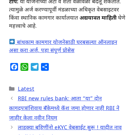
टीप:
या योजनांच्या अटी व शर्ती वेळोवेळी बदलू शकतात.
त्यामुळे अर्ज करण्यापूर्वी मंडळाच्या अधिकृत वेबसाइटवर
किंवा स्थानिक कामगार कार्यालयात
अद्ययावत माहिती
घेणे
महत्त्वाचे आहे.
बांधकाम कामगार योजनेसाठी घरबसल्या ऑनलाइन
असा करा अर्ज, पहा संपूर्ण प्रोसेस
F
W
T
S
a
h
e
h
c
a
l
a
Categories
Latest
e
t
e
r
b
s
g
e
RBI new rules bank: आता “या” दोन
o
A
r
कागदपत्रांशिवाय बँकेमध्ये कॅश जमा होणार नाही RBI ने
o
p
a
जाहीर केला नवीन नियम
k
p
m
लाडक्या बहिणींनो eKYC वेबसाईट सुरू ! यादीत नाव