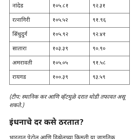
नांदेड
१०५.८१
९२.३१
रत्नागिरी
१०५.५२
९१.९६
सिंधुदुर्ग
१०५.९२
९२.४१
सातारा
१०३.३९
९०.९०
अमरावती
१०५.०५
९१.५८
रायगड
१००.३९
९३.५९
(टीप: स्थानिक कर आणि व्हॅटमुळे दरात थोडी तफावत असू
शकते.)
इंधनाचे दर कसे ठरतात?
​भारतात पेट्रोल आणि डिझेलच्या किमती या जागतिक