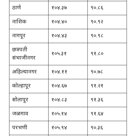
ठाणे
१०४.३७
९०.८६
नाशिक
१०४.४०
९०.९२
नागपूर
१०४.४३
९०.९८
छत्रपती
१०५.३१
९१.८०
संभाजीनगर
अहिल्यानगर
१०४.११
९०.७८
कोल्हापूर
१०४.६७
९१.२१
सोलापूर
१०४.८३
९१.३६
जळगाव
१०५.१४
९१.६४
परभणी
१०५.९४
९०.३६