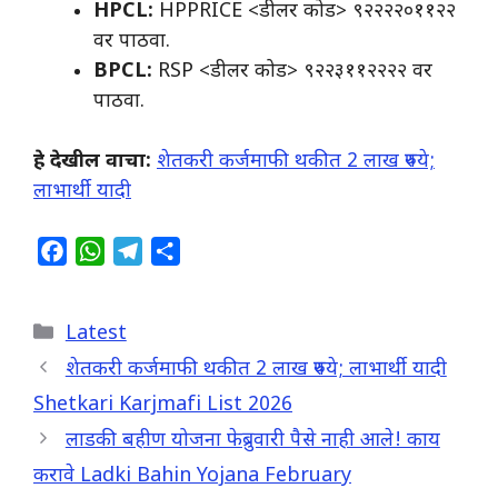
HPCL:
HPPRICE <डीलर कोड> ९२२२२०११२२
वर पाठवा.
BPCL:
RSP <डीलर कोड> ९२२३११२२२२ वर
पाठवा.
हे देखील वाचा:
शेतकरी कर्जमाफी थकीत 2 लाख रुपये;
लाभार्थी यादी
F
W
T
S
a
h
e
h
c
a
l
a
Categories
Latest
e
t
e
r
b
s
g
e
शेतकरी कर्जमाफी थकीत 2 लाख रुपये; लाभार्थी यादी
o
A
r
Shetkari Karjmafi List 2026
o
p
a
लाडकी बहीण योजना फेब्रुवारी पैसे नाही आले! काय
k
p
m
करावे Ladki Bahin Yojana February