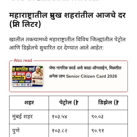
महाराष्ट्रातील प्रमुख शहरांतील आजचे दर
(प्रति लिटर)
​खालील तक्त्यामध्ये महाराष्ट्रातील विविध जिल्ह्यांतील पेट्रोल
आणि डिझेलचे सुधारित दर देण्यात आले आहेत:
जेष्ठ नागरिक कार्ड असे काढा ऑनलाईन, मिळतील
अनेक लाभ Senior Citizen Card 2026
शहर
पेट्रोल (₹)
डिझेल (₹)
मुंबई शहर
१०३.५४
९०.०३
पुणे
१०३.८२
९०.९१