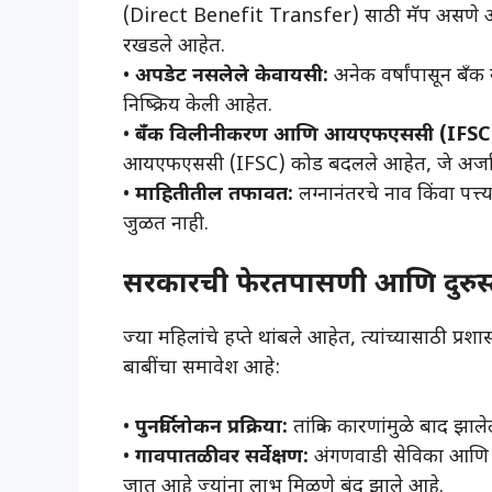
(Direct Benefit Transfer) साठी मॅप असणे आवश्य
रखडले आहेत.
• ​
अपडेट नसलेले केवायसी:
अनेक वर्षांपासून बँक ख
निष्क्रिय केली आहेत.
• ​
बँक विलीनीकरण आणि आयएफएससी (IFSC)
आयएफएससी (IFSC) कोड बदलले आहेत, जे अर्जात अ
• ​
माहितीतील तफावत:
लग्नानंतरचे नाव किंवा पत
जुळत नाही.
सरकारची फेरतपासणी आणि दुरुस्
​ज्या महिलांचे हप्ते थांबले आहेत, त्यांच्यासाठी प
बाबींचा समावेश आहे:
• ​
पुनर्विलोकन प्रक्रिया:
तांत्रिक कारणांमुळे बाद झाल
• ​
गावपातळीवर सर्वेक्षण:
अंगणवाडी सेविका आणि म
जात आहे ज्यांना लाभ मिळणे बंद झाले आहे.