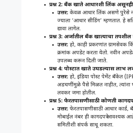
प्रश्न 2: बँक खाते आधारशी लिंक असूनह
उत्तर:
केवळ आधार लिंक असणे पुरेसे न
ज्याला ‘आधार सीडिंग’ म्हणतात. हे सक
द्यावा लागेल.
प्रश्न 3: अर्जातील बँक खात्याचा तपशी
उत्तर:
हो, काही प्रकरणांत ग्रामसेवक किंवा
क्रमांक अपडेट करता येतो. नवीन अपडेट
उपलब्ध करून दिली जाते.
प्रश्न 4: पोस्टात खाते उघडल्यास लाभ
उत्तर:
हो, इंडिया पोस्ट पेमेंट बँकेत (IP
अडचणींमुळे पैसे मिळत नाहीत, त्यांना
लवकर जमा होतील.
प्रश्न 5: फेरतपासणीसाठी कोणती कागदप
उत्तर:
फेरतपासणीसाठी आधार कार्ड, ब
मोबाईल नंबर ही कागदपत्रे आवश्यक आहेत
समितीशी संपर्क साधू शकता.