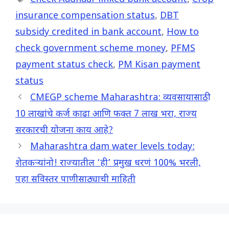
o
A
r
insurance compensation status
,
DBT
o
p
a
subsidy credited in bank account
,
How to
k
p
m
check government scheme money
,
PFMS
payment status check
,
PM Kisan payment
status
CMEGP scheme Maharashtra: व्यवसायासाठी
10 लाखांचे कर्ज काढा आणि फक्त 7 लाख भरा, राज्य
सरकारची योजना काय आहे?
Maharashtra dam water levels today:
शेतकऱ्यांनो! राज्यातील ‘ही’ प्रमुख धरणं 100% भरली,
पहा सविस्तर पाणीसाठ्याची माहिती