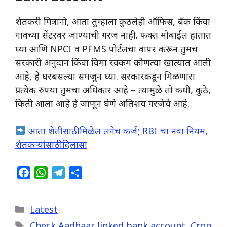
शेतकरी मित्रांनो, आता तुम्हाला कुठलेही ऑफिस, बँक किंवा
गावच्या सेंटरवर जाण्याची गरज नाही. फक्त मोबाईल हातात
घ्या आणि NPCI व PFMS पोर्टलचा वापर करून तुमचं
सरकारी अनुदान किंवा विमा रक्कम कोणत्या खात्यात आली
आहे, हे घरबसल्या समजून घ्या. सरकारकडून मिळणारा
प्रत्येक रुपया तुमचा अधिकार आहे – त्यामुळे तो कधी, कुठे,
किती आला आहे हे जाणून घेणे अतिशय गरजेचे आहे.
आता शेतीसाठी मिळेल लगेच कर्ज; RBI चा नवा नियम,
शेतकऱ्यांसाठी दिलासा
F
W
T
S
a
h
e
h
c
a
l
a
Categories
Latest
e
t
e
r
Tags
b
s
g
e
Check Aadhaar linked bank account
,
Crop