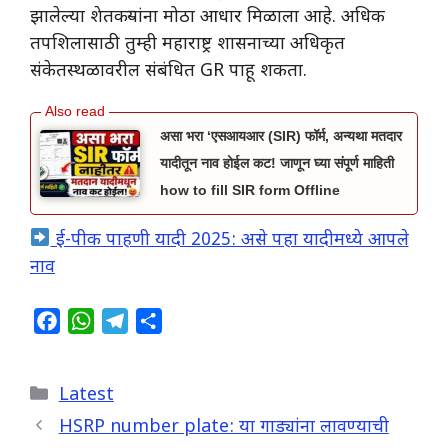
झालेल्या शेतकऱ्यांना मोठा आधार मिळाला आहे. अधिक
तपशिलासाठी तुम्ही महाराष्ट्र शासनाच्या अधिकृत
संकेतस्थळावरील संबंधित GR पाहू शकता.
असा भरा ‘एसआयआर (SIR) फॉर्म, अन्यथा मतदार
यादीतून नाव होईल कट! जाणून घ्या संपूर्ण माहिती
how to fill SIR form Offline
ई-पीक पाहणी यादी 2025: असे पहा यादीमध्ये आपले
नाव
F
W
T
S
a
h
e
h
c
a
l
a
Categories
Latest
e
t
e
r
b
s
g
e
HSRP number plate: या गाड्यांना लावण्याची