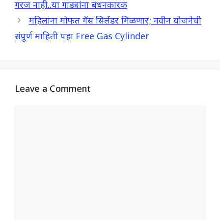
o
A
r
गरज नाही..या गाड्यांना बंधनकारक
o
p
a
महिलांना मोफत गॅस सिलेंडर मिळणार; नवीन योजनेची
k
p
m
संपूर्ण माहिती पहा Free Gas Cylinder
Leave a Comment
Comment