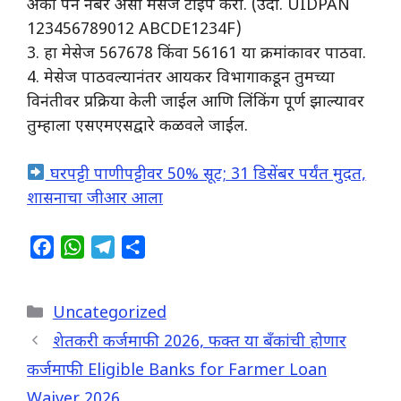
अंकी पॅन नंबर असा मेसेज टाईप करा. (उदा. UIDPAN
123456789012 ABCDE1234F)
3. हा मेसेज 567678 किंवा 56161 या क्रमांकावर पाठवा.
4. मेसेज पाठवल्यानंतर आयकर विभागाकडून तुमच्या
विनंतीवर प्रक्रिया केली जाईल आणि लिंकिंग पूर्ण झाल्यावर
तुम्हाला एसएमएसद्वारे कळवले जाईल.
घरपट्टी पाणीपट्टीवर 50% सूट; 31 डिसेंबर पर्यंत मुदत,
शासनाचा जीआर आला
F
W
T
S
a
h
e
h
c
a
l
a
Categories
Uncategorized
e
t
e
r
b
s
g
e
शेतकरी कर्जमाफी 2026, फक्त या बॅंकांची होणार
o
A
r
कर्जमाफी Eligible Banks for Farmer Loan
o
p
a
Waiver 2026